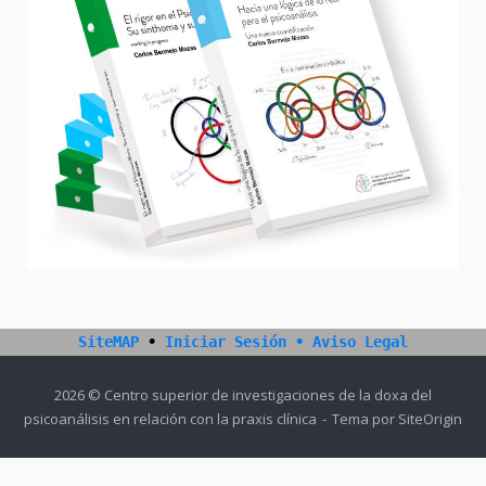
SiteMAP
•
Iniciar Sesión
•
Aviso Legal
2026 © Centro superior de investigaciones de la doxa del
psicoanálisis en relación con la praxis clínica
Tema por
SiteOrigin