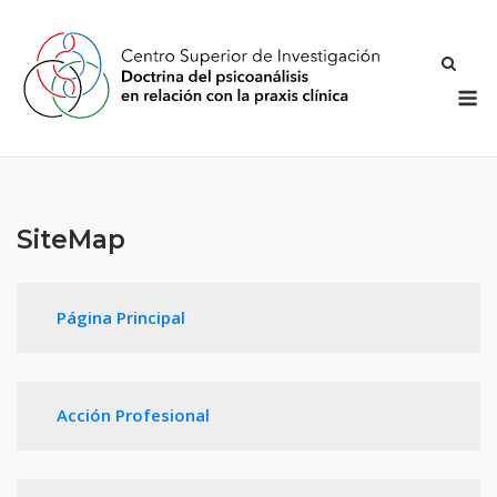
Saltar
al
contenido
M
SiteMap
Página Principal
Acción Profesional