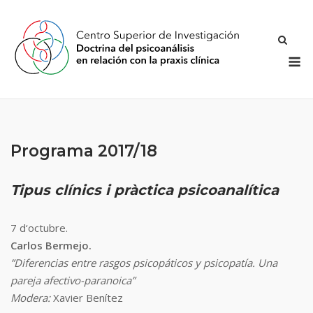
Saltar
al
contenido
M
Programa 2017/18
Tipus clínics i pràctica psicoanalítica
7 d‘octubre.
Carlos Bermejo.
”Diferencias entre rasgos psicopáticos y psicopatía. Una
pareja afectivo-paranoica”
Modera:
Xavier Benítez