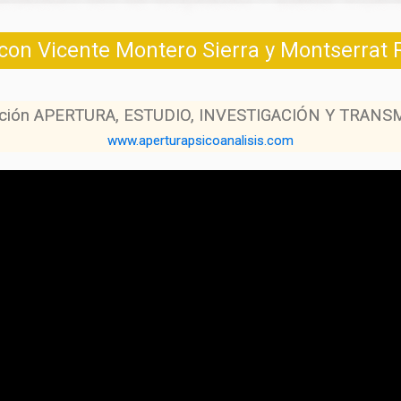
 con Vicente Montero Sierra y Montserrat
ociación APERTURA, ESTUDIO, INVESTIGACIÓN Y TRANS
www.aperturapsicoanalisis.com