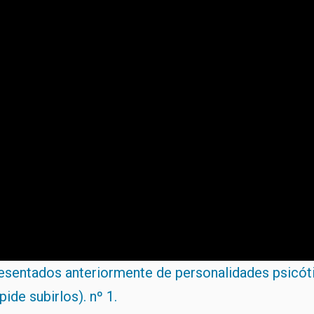
esentados anteriormente de personalidades psicót
ide subirlos). nº 1.