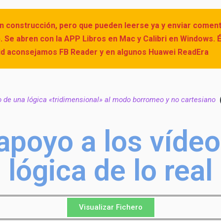
en construcción, pero que pueden leerse ya y enviar comen
. Se abren con la APP Libros en Mac y Calibri en Windows.
oid aconsejamos FB Reader y en algunos Huawei ReadEra
o de una lógica «tridimensional» al modo borromeo y no cartesiano
apoyo a los vídeo
lógica de lo real
Visualizar Fichero