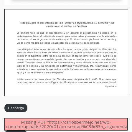
Descarga
Missing PDF "https://carlosbermejo.net/wp-
content/uploads/2020/01/presentaci%C3%B3n_argumentada_d